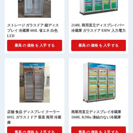
ストレージ ガラスドア 縦ディス
2140L 商用直立ディスプレイバー
プレイ 冷蔵庫 604L 省エネ 白色
冷蔵庫 ガラスドア 830W 入力電力
LED
最高 の 価格 を 入手 する
最高 の 価格 を 入手 する
店舗 食品 ディスプレイ クーラー
商業用直立ディスプレイ冷蔵庫
691L ガラス 2 ドア 垂直 商用 冷蔵
1840L R290a 凍結のない冷蔵庫
庫
最高 の 価格 を 入手 する
最高 の 価格 を 入手 する