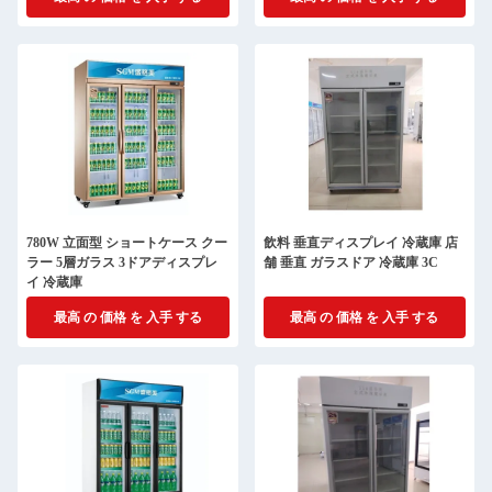
780W 立面型 ショートケース クー
飲料 垂直ディスプレイ 冷蔵庫 店
ラー 5層ガラス 3ドアディスプレ
舗 垂直 ガラスドア 冷蔵庫 3C
イ 冷蔵庫
最高 の 価格 を 入手 する
最高 の 価格 を 入手 する