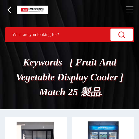
Keywords [ Fruit And
Vegetable Display Cooler ]
Match 25 製品.