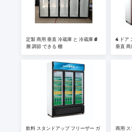
定製 商用 垂直 冷蔵庫 と 冷蔵庫 6
4 ドア
層 調節 できる 棚
垂直 
庫
飲料 スタンドアップ フリーザー ガ
商用 ス