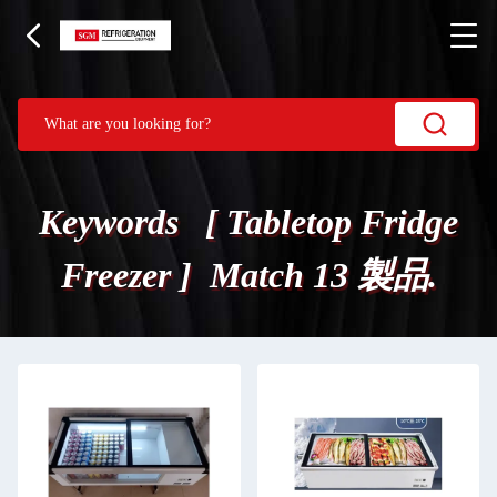
Keywords [ Tabletop Fridge
Freezer ] Match 13 製品.